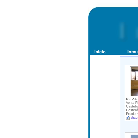
R.12A
Venta P
Castelló
Castell
Precio:
dato