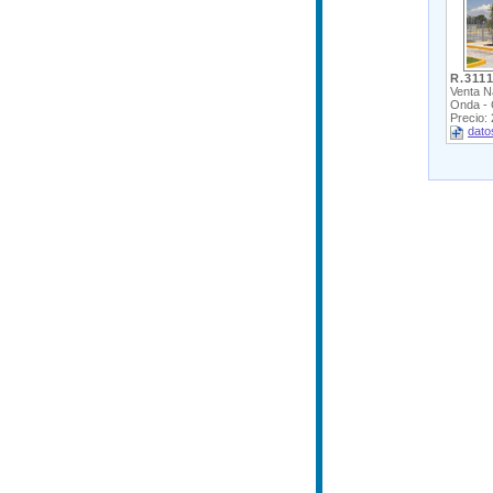
R.311
Venta Na
Onda - 
Precio:
dato