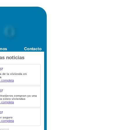
as noticias
07
ca de la vivienda en
a
a completa
07
tranjeros compran ya una
a cinco viviendas
a completa
07
er seguro
a completa