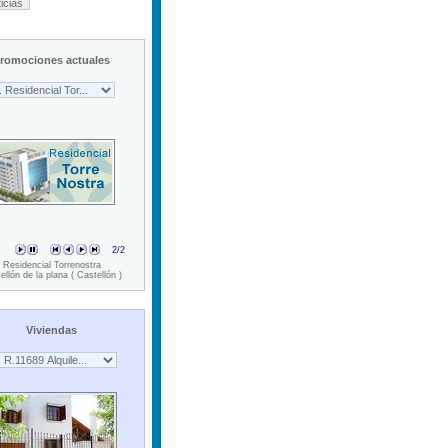
icias
romociones actuales
2
/2
Residencial Torrenostra
ellón de la plana ( Castellón )
Viviendas