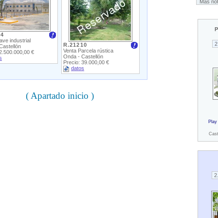
Más not
P
14
ve industrial
R.21210
Castellón
Venta Parcela rústica
 2.500.000,00 €
Onda - Castellón
s
Precio: 39.000,00 €
datos
( Apartado inicio )
Play
Cast