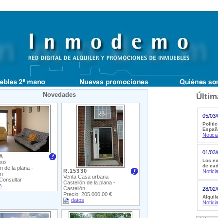
Novedades
Últim
05/03/
Políti
Españ
Notici
01/03/
A
Los ex
iso
de cad
n de la plana -
R.15330
Notici
ón
Venta Casa urbana
 Consultar
Castellón de la plana -
s
Castellón
28/02/
Precio: 205.000,00 €
Alquil
datos
Notici