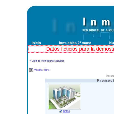
Datos ficticios para la demostr
» Lista de Promociones actuales
Mostrar filtro
Resulta
Promoci
datos