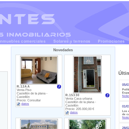
Novedades
Últi
05/0
R.12AA
Polít
Venta Piso
Esp
Castellón de la plana -
R.15330
Noti
Castellón
Venta Casa urbana
Precio: Consultar
Castellón de la plana -
datos
Castellón
01/0
Precio: 205.000,00 €
Los 
datos
de c
Noti
28/0