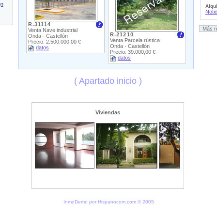
/2
Alqu
Noti
R.31114
Más n
Venta Nave industrial
R.21210
Onda - Castellón
Venta Parcela rústica
Precio: 2.500.000,00 €
Onda - Castellón
datos
Precio: 39.000,00 €
datos
( Apartado inicio )
Viviendas
InmoDemo por Hispanocom.com © 2005