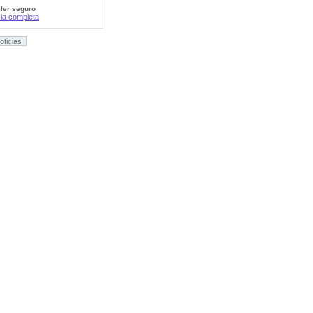
iler seguro
cia completa
oticias