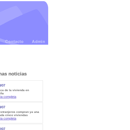
mas noticias
3/07
ica de la vivienda en
aña
cia completa
3/07
extranjeros compran ya una
ada cinco viviendas
cia completa
2/07