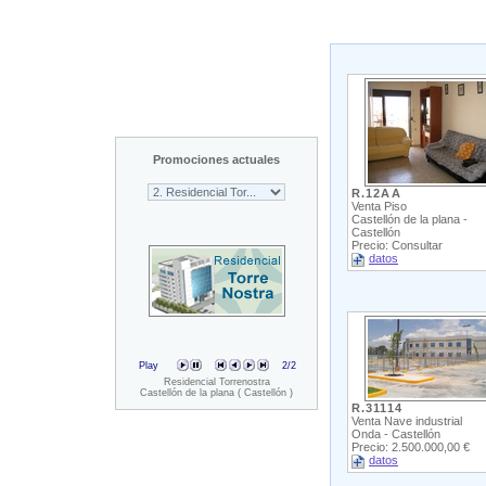
Promociones actuales
R.12AA
Venta Piso
Castellón de la plana -
Castellón
Precio: Consultar
datos
Play
2
/2
Residencial Torrenostra
Castellón de la plana ( Castellón )
R.31114
Venta Nave industrial
Onda - Castellón
Precio: 2.500.000,00 €
datos