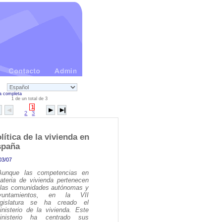
a completa
1 de un total de 3
1
2
3
lítica de la vivienda en
spaña
03/07
Aunque las competencias en
ateria de vivienda pertenecen
 las comunidades autónomas y
yuntamientos, en la VII
egislatura se ha creado el
inisterio de la vivienda. Este
inisterio ha centrado sus