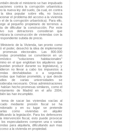
mbién desde el ministerio se han impulsado
uaciones contra la corrupción urbanística
o la nueva ley del suelo, (la cual, en contra
la idea popular sobre ella, no busca
ucionar el problema del acceso a la vivienda
o el de la corrupción urbanística). Para ello,
tege al pequeño propietario de terrenos a
ta de dificultar la construcción. Por este
tivo sus detractores consideran que
entizara la construcción de viviendas con la
respondiente subida de precio.
 Ministerio de la Vivienda, tan pronto como
ó el poder, desechó la idea de implementar
s promesas electorales. Las 800.000
iendas prometidas se convirtieron en un
emístico "soluciones habitacionales"
rmino en el que engloban los alquileres que
puedan producir durante su legislatura), y
idieron no llevar a cabo los impuestos a
viendas deshabitadas o a segundas
iendas que habían prometido, y que desde
tudios de varias universidades se
sideraba necesario. Otras administraciones
 habían hecho promesas similares, como el
untamiento de Madrid en el año 2004,
bién las han incumplido.
 tema de sacar las viviendas vacías al
rcado mediante presión fiscal se ha
andonado y en su lugar se pretende
carlas como viviendas en alquiler
ificando la legislación. Para los defensores
la intervención fiscal, esto puede provocar
 los especuladores compren una o varias
iendas para alquilarla, dificultando aun mas
acceso a la vivienda en propiedad.