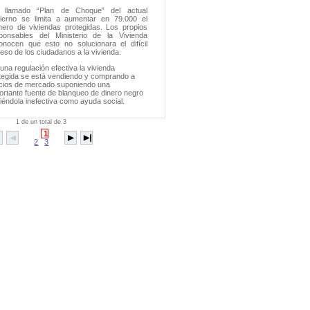
l llamado “Plan de Choque” del actual
ierno se limita a aumentar en 79.000 el
ero de viviendas protegidas. Los propios
ponsables del Ministerio de la Vivienda
onocen que esto no solucionara el difícil
eso de los ciudadanos a la vivienda.
 una regulación efectiva la vivienda
tegida se está vendiendo y comprando a
cios de mercado suponiendo una
ortante fuente de blanqueo de dinero negro
iéndola inefectiva como ayuda social.
1 de un total de 3
1
2
3