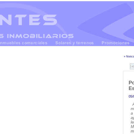
» Notici
Po
E
05/
m
a
a
l
M
m