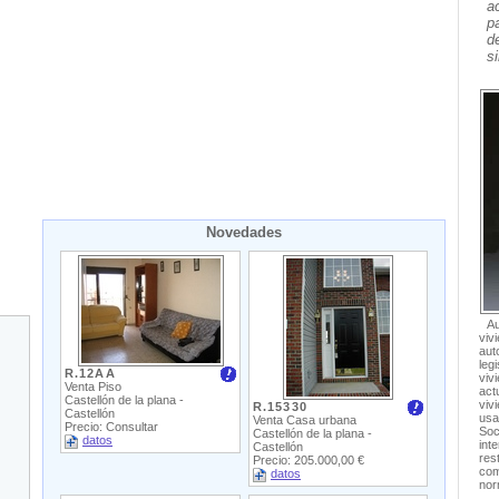
a
p
d
s
Novedades
A
vi
au
leg
R.12AA
viv
Venta Piso
act
Castellón de la plana -
viv
R.15330
Castellón
usa
Venta Casa urbana
Precio: Consultar
Soc
Castellón de la plana -
datos
int
Castellón
res
Precio: 205.000,00 €
co
datos
nor