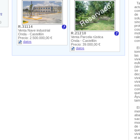
Ta
act
com
de 
/2
sol
sin
)
pro
R.31114
cos
Venta Nave industrial
R.21210
mo
Onda - Castellón
Venta Parcela rústica
ral
Precio: 2.500.000,00 €
Onda - Castellón
cor
datos
Precio: 39.000,00 €
El
datos
tom
la
viv
euf
(té
se 
dec
vi
viv
es
con
que
Ay
tam
El
me
ab
sa
mod
de 
que
viv
el 