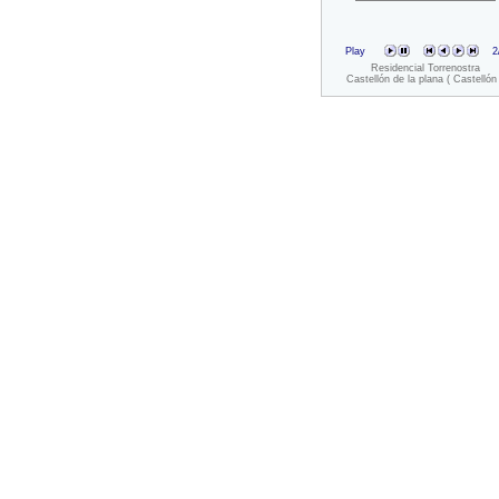
Play
2
Residencial Torrenostra
Castellón de la plana ( Castellón 