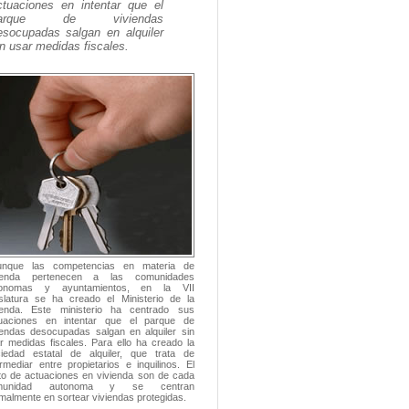
ctuaciones en intentar que el
arque de viviendas
esocupadas salgan en alquiler
in usar medidas fiscales.
unque las competencias en materia de
vienda pertenecen a las comunidades
tonomas y ayuntamientos, en la VII
islatura se ha creado el Ministerio de la
ienda. Este ministerio ha centrado sus
uaciones en intentar que el parque de
iendas desocupadas salgan en alquiler sin
r medidas fiscales. Para ello ha creado la
iedad estatal de alquiler, que trata de
ermediar entre propietarios e inquilinos. El
to de actuaciones en vivienda son de cada
munidad autonoma y se centran
malmente en sortear viviendas protegidas.