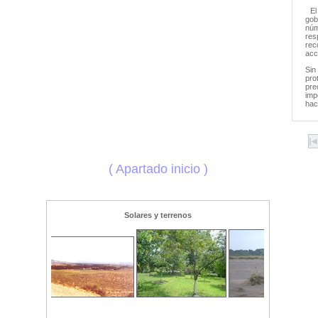
E
gob
núm
res
rec
acc
Sin
pro
pre
imp
hac
( Apartado inicio )
Solares y terrenos