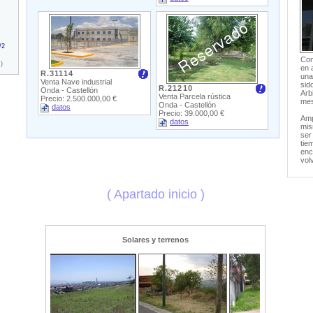
/2
Com
)
en 
R.31114
una
Venta Nave industrial
sid
R.21210
Onda - Castellón
Arb
Venta Parcela rústica
Precio: 2.500.000,00 €
mes
Onda - Castellón
datos
Precio: 39.000,00 €
Amp
datos
mis
ser
tie
enc
vol
( Apartado inicio )
Solares y terrenos