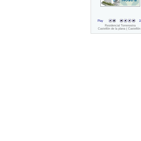
Play
2
Residencial Torrenostra
Castellón de la plana ( Castellón 