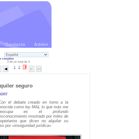
a completa
3 de un total de 3
1
2
3
quiler seguro
02/07
Con el debate creado en torno a la
onocida como ley Milá, lo que más me
reocupa es el profundo
esconocimiento mostrado por miles de
ropietarios que dicen no alquilar su
iso por «inseguridad jurídica»