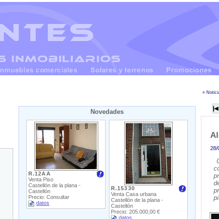
» Notici
Novedades
Al
28/
c
R.12AA
p
Venta Piso
d
Castellón de la plana -
R.15330
p
Castellón
Venta Casa urbana
Precio: Consultar
p
Castellón de la plana -
datos
Castellón
Precio: 205.000,00 €
datos