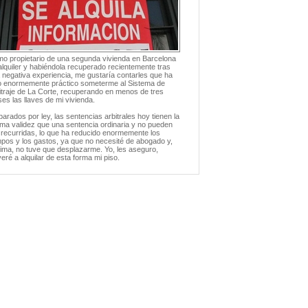
o propietario de una segunda vivienda en Barcelona
alquiler y habiéndola recuperado recientemente tras
 negativa experiencia, me gustaría contarles que ha
o enormemente práctico someterme al Sistema de
itraje de La Corte, recuperando en menos de tres
es las llaves de mi vivienda.
arados por ley, las sentencias arbitrales hoy tienen la
ma validez que una sentencia ordinaria y no pueden
 recurridas, lo que ha reducido enormemente los
mpos y los gastos, ya que no necesité de abogado y,
ima, no tuve que desplazarme. Yo, les aseguro,
veré a alquilar de esta forma mi piso.