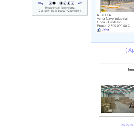
Play
2
/2
Residencial Torrenostra
Castellón de la plana ( Castellón )
R.31114
Venta Nave industrial
Onda - Castellón
Precio: 2.500.000,00 €
datos
( Ap
Inm
InmoDemo 